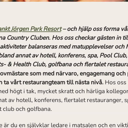
nkt Jörgen Park Resort
– och hjälp oss forma vår
 Country Cluben. Hos oss checkar gästen in till 
aktiviteter balanseras med matupplevelser och ho
bland annat av hotell, konferens, spa, Pool Club,
s- & Health Club, golfbana och flertalet restaur
hovmästare som med närvaro, engagemang och p
h ta vårt restaurangteam till nästa nivå.
Hos oss b
ed högt i tak, mycket skratt och härliga kollego
at av hotell, konferens, flertalet restauranger, s
t club och golfbana.
r du en självklar ledare i matsalen och en vikti