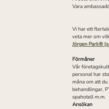
Vara ambassadör
Vi har ett flert
veta mer om vilk
Jörgen Park® (s
Förmåner
Vår företagskultu
personal har sto
måna om att du 
behandlingar, P
spahotell m.m.
Ansökan