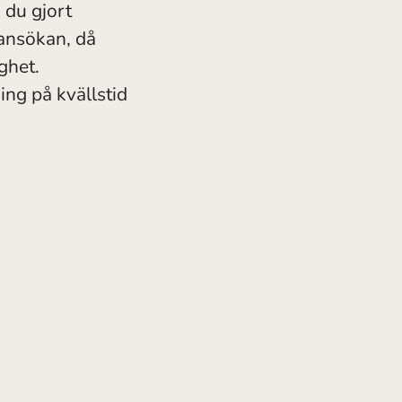
 du gjort
 ansökan, då
ghet.
ng på kvällstid