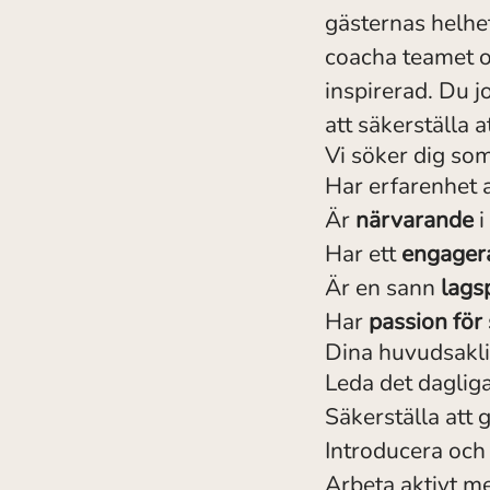
gästernas helhet
coacha teamet o
inspirerad. Du 
att säkerställa 
Vi söker dig so
Har erfarenhet a
Är
närvarande
i
Har ett
engager
Är en sann
lags
Har
passion för
Dina huvudsakli
Leda det dagliga
Säkerställa att 
Introducera och
Arbeta aktivt m