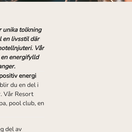
 unika tolkning
en livsstil där
tellnjuteri. Vår
 en energifylld
anger.
ositiv energi
lir du en del i
r. Vår Resort
pa, pool club, en
g del av