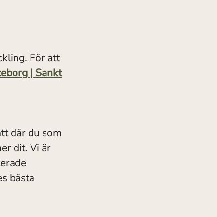
kling. För att
teborg | Sankt
sätt där du som
r dit. Vi är
terade
es bästa