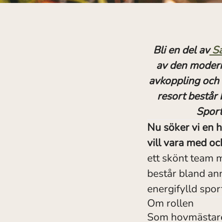
Bli en del av
Sa
av den moderna
avkoppling och 
resort består 
Sport
Nu söker vi en 
vill vara med oc
ett skönt team m
består bland ann
energifylld spor
Om rollen
Som hovmästare ä