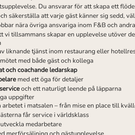
supplevelse. Du ansvarar för att skapa ett flöde 
ch säkerställa att varje gäst känner sig sedd, 
jobbar nära övriga ansvariga inom F&B och andra
att vi tillsammans skapar en upplevelse utöver de
m
v liknande tjänst inom restaurang eller hotellre
 mötet med både gäst och kollega
at och coachande ledarskap
pelare
med ett öga för detaljer
 service
och ett naturligt leende på läpparna
ga uppgifter
 arbetet i matsalen – från mise en place till kväll
gästerna får service i världsklass
 utveckla medarbetare
ed merförsäljning och gästupplevelse