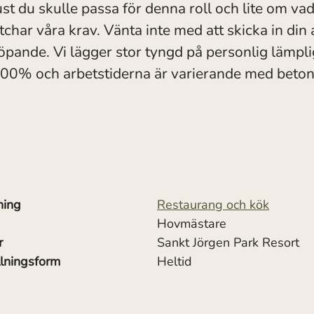
ust du skulle passa för denna roll och lite om vad
char våra krav. Vänta inte med att skicka in din
löpande. Vi lägger stor tyngd på personlig lämpli
100% och arbetstiderna är varierande med betoni
ning
Restaurang och kök
Hovmästare
r
Sankt Jörgen Park Resort
lningsform
Heltid