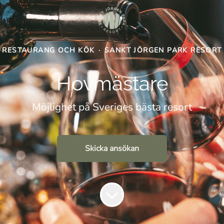
RESTAURANG OCH KÖK
·
SANKT JÖRGEN PARK RESORT
Hovmästare
Möjlighet på Sveriges bästa resort
Skicka ansökan